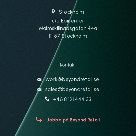
Stockholm
c/o Epicenter
Malmskillnadsgatan 44a
111 57 Stockholm
Kontakt
work@beyondretail.se
sales@beyondretail.se
+46 8 121 444 33
Jobba på Beyond Retail