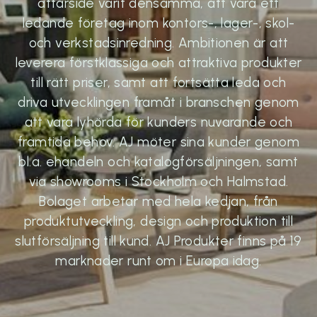
affärsidé varit densamma, att vara ett
ledande företag inom kontors-, lager-, skol-
och verkstadsinredning. Ambitionen är att
leverera förstklassiga och attraktiva produkter
till rätt priser, samt att fortsätta leda och
driva utvecklingen framåt i branschen genom
att vara lyhörda för kunders nuvarande och
framtida behov. AJ möter sina kunder genom
bl.a. ehandeln och katalogförsäljningen, samt
via showrooms i Stockholm och Halmstad.
Bolaget arbetar med hela kedjan, från
produktutveckling, design och produktion till
slutförsäljning till kund. AJ Produkter finns på 19
marknader runt om i Europa idag.