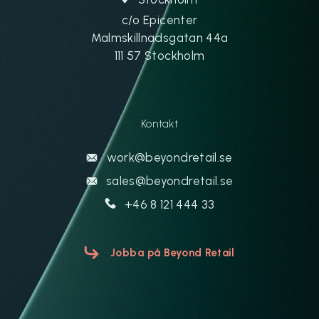
c/o Epicenter
Malmskillnadsgatan 44a
111 57 Stockholm
Kontakt
work@beyondretail.se
sales@beyondretail.se
+46 8 121 444 33
Jobba på Beyond Retail