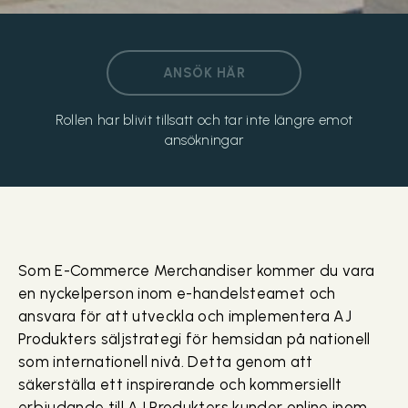
ANSÖK HÄR
Rollen har blivit tillsatt och tar inte längre emot
ansökningar
Som E-Commerce Merchandiser kommer du vara
en nyckelperson inom e-handelsteamet och
ansvara för att utveckla och implementera AJ
Produkters säljstrategi för hemsidan på nationell
som internationell nivå. Detta genom att
säkerställa ett inspirerande och kommersiellt
erbjudande till AJ Produkters kunder online inom