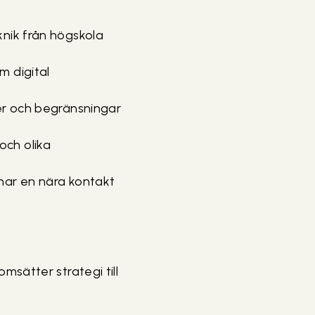
knik från högskola
m digital
ter och begränsningar
och olika
 har en nära kontakt
msätter strategi till