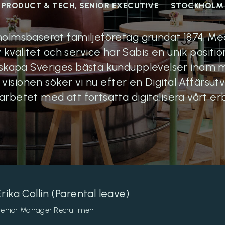
PRODUCT & TECH, SENIOR EXECUTIVE
STOCKHOLM
holmsbaserat familjeföretag grundat 1874. Med
v kvalitet och service har Sabis en unik posit
ill skapa Sveriges bästa kundupplevelser inom 
n visionen söker vi nu efter en Digital Affärs
arbetet med att fortsätta digitalisera vårt e
Erika Collin (Parental leave)
enior Manager Recruitment