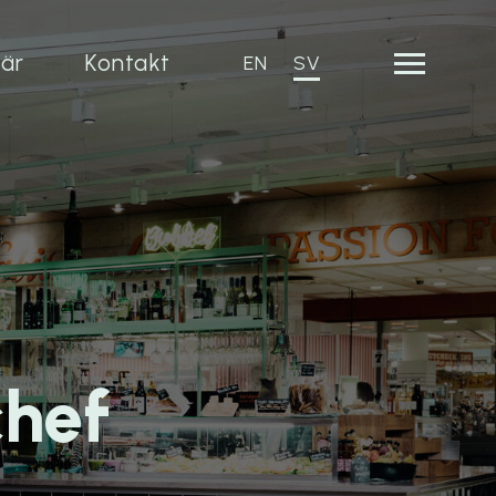
iär
Kontakt
EN
SV
chef