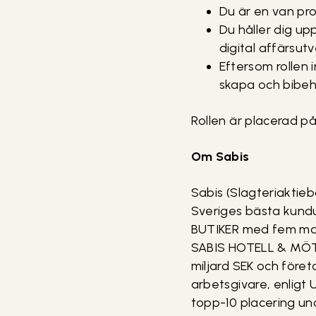
Du är en van pro
Du håller dig u
digital affärsutv
Eftersom rollen 
skapa och bibehå
Rollen är placerad p
Om Sabis
Sabis (Slagteriaktieb
Sveriges bästa kundu
BUTIKER med fem mat
SABIS HOTELL & MÖTE
miljard SEK och före
arbetsgivare, enligt 
topp-10 placering und