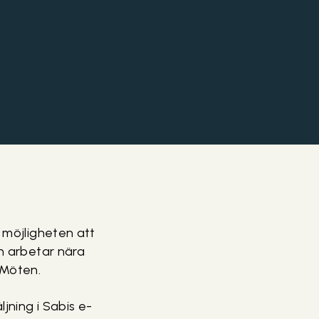
a möjligheten att
ch arbetar nära
 Möten.
jning i Sabis e-