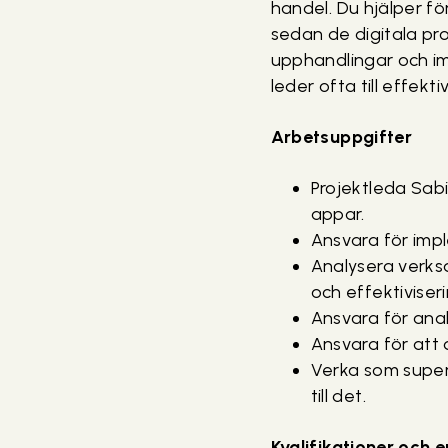
handel. Du hjälper fö
sedan de digitala proj
upphandlingar och im
leder ofta till effek
Arbetsuppgifter
Projektleda Sabi
appar.
Ansvara för imp
Analysera verksa
och effektiviseri
Ansvara för anal
Ansvara för att d
Verka som super-
till det.
Kvalifikationer och 