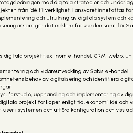
retagsledningen med digitala strategier och underlag 
ekten från idé till verklighet. I ansvaret innefattas för
plementering och utrullning av digitala system och ka
tiviseringar som gör det enklare för kunden samt för 
s digitala projekt t.ex. inom e-handel, CRM, webb, u
lementering och vidareutveckling av Sabis e-handel.
mhetens behov av digitalisering och identifiera digit
ngar.
ys, förstudie, upphandling och implementering av digi
igitala projekt fortlöper enligt tid, ekonomi, idé och vi
user i systemen och utföra konfiguration och viss ad
erfarenhet