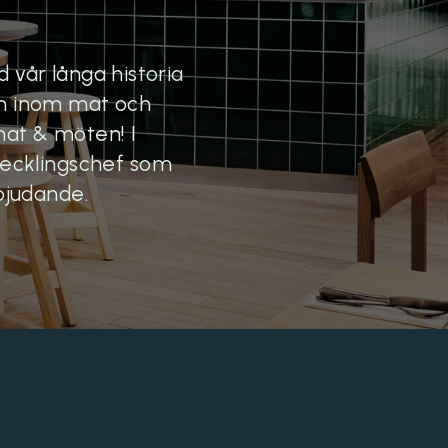
 vår långa historia
ion inom mat och
mat & möten! I
utvecklingschef som
rbjudande.