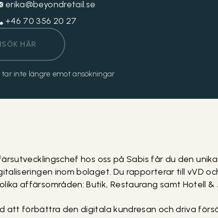
erika@beyondretail.se
+46 70 356 20 27
NSÖK HÄR
och tar inte längre emot ansökningar
Affärsutvecklingschef hos oss på Sabis får du den unik
gitaliseringen inom bolaget. Du rapporterar till vVD o
olika affärsområden: Butik, Restaurang samt Hotell &
 att förbättra den digitala kundresan och driva försäl