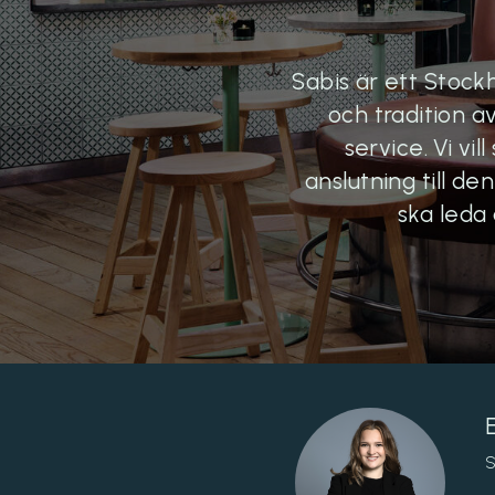
Sabis är ett Stock
och tradition a
service. Vi v
anslutning till de
ska leda 
S