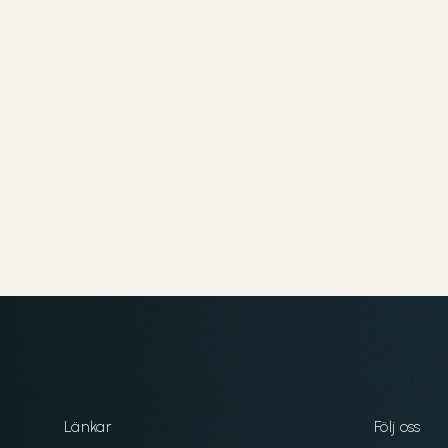
Länkar
Följ oss