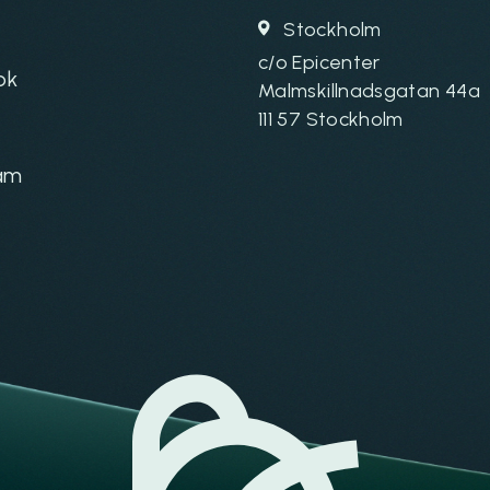
Stockholm
c/o Epicenter
ok
Malmskillnadsgatan 44a
111 57 Stockholm
am