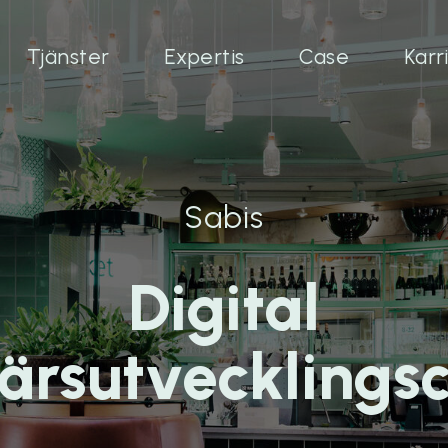
Tjänster
Expertis
Case
Karr
Sabis
Digital
ärsutvecklings