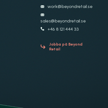
work@beyondretail.se
sales@beyondretail.se
+46 8 121 444 33
Jobba på Beyond
Retail