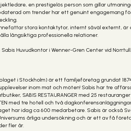
jektledare, en prestigelös person som gillar utmaning
ppdaterad om trender har ett genuint engagemang för 
eckling.
innefattar stora kontaktytor, internt såväl externt, är
lla långsiktiga professionella relationer.
å Sabis Huvudkontor i Wenner-Gren Center vid Norrtull
olaget i Stockholm) är ett familjeföretag grundat 1874.
pplevelser inom mat och möten! Sabis har tre affär
butiker, SABIS RESTAURANGER med 25 restauranger 
N med tre hotell och två dagkonferensanläggningar. 
taget har idag ca 600 medarbetare. Sabis är också Sv
Universums årliga undersökning och är ett av få företa
er fler år.