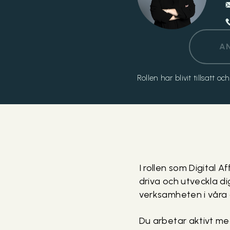
A
Rollen har blivit tillsatt 
I rollen som Digital 
driva och utveckla di
verksamheten i våra 
Du arbetar aktivt med