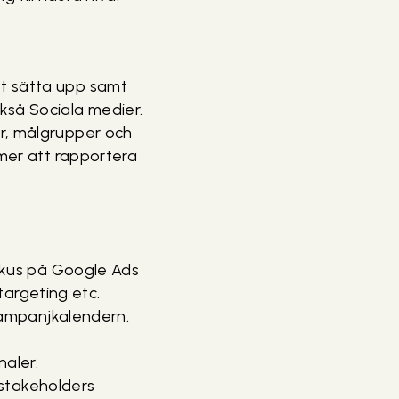
tt sätta upp samt
kså Sociala medier.
er, målgrupper och
mmer att rapportera
okus på Google Ads
targeting etc.
kampanjkalendern.
naler.
 stakeholders