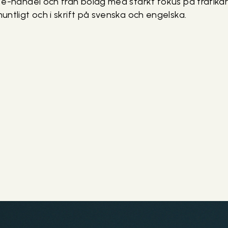
e-handel och från bolag med starkt fokus på trafikdr
ntligt och i skrift på svenska och engelska.