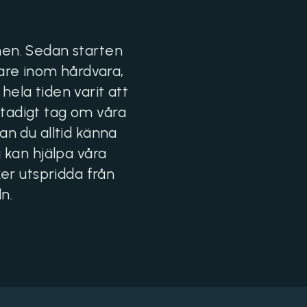
en. Sedan starten
jare inom hårdvara,
ela tiden varit att
stadigt tag om våra
an du alltid känna
vi kan hjälpa våra
ker utspridda från
n.