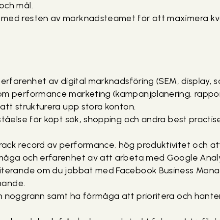
och mål.
med resten av marknadsteamet för att maximera kva
 erfarenhet av digital marknadsföring (SEM, display, s
om performance marketing (kampanjplanering, rappo
att strukturera upp stora konton.
ståelse för köpt sök, shopping och andra best practis
ack record av performance, hög produktivitet och at
måga och erfarenhet av att arbeta med Google Analy
riterande om du jobbat med Facebook Business Man
knande.
h noggrann samt ha förmåga att prioritera och hanter