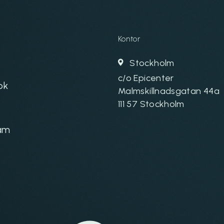
Kontor
Stockholm
c/o Epicenter
ok
Malmskillnadsgatan 44a
111 57 Stockholm
am