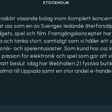
STOCKHOLM
 snabbt växande bolag inom Komplett koncern
rat oss som en av Sveriges ledande återförsäl
gets, spel och film. Framgångskonceptet har h
 och tänka stort, samtidigt som vi håller ett 
onik- och spelentusiaster. Som kund hos oss k
i har passion för elektronik och spel som gör att 
rätt beslut. Idag har Webhallen 21 fysiska buti
almö till Uppsala samt en stor andel e-handel