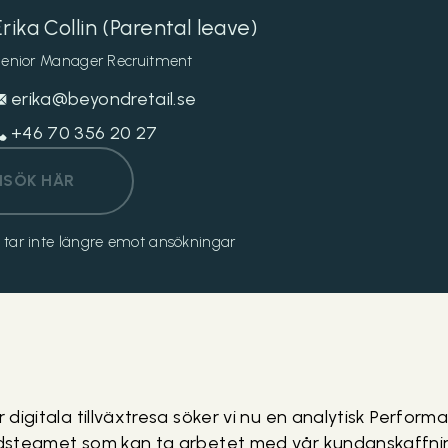
Erika Collin (Parental leave)
enior Manager Recruitment
erika@beyondretail.se
+46 70 356 20 27
NSÖK HÄR
och tar inte längre emot ansökningar
år digitala tillväxtresa söker vi nu en analytisk Perfor
nadsteamet som kan ta arbetet med vår kundanskaffning