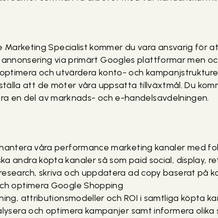
Marketing Specialist kommer du vara ansvarig för a
a annonsering via primärt Googles plattformar men oc
t optimera och utvärdera konto- och kampanjstruktur
rställa att de möter våra uppsatta tillväxtmål. Du ko
vara en del av marknads- och e-handelsavdelningen.
 hantera våra performance marketing kanaler med f
a andra köpta kanaler så som paid social, display, re
research, skriva och uppdatera ad copy baserat på 
och optimera Google Shopping
ning, attributionsmodeller och ROI i samtliga köpta ka
nalysera och optimera kampanjer samt informera olika