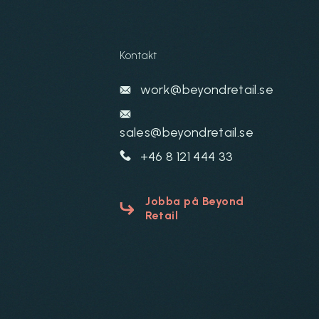
Kontakt
work@beyondretail.se
sales@beyondretail.se
+46 8 121 444 33
Jobba på Beyond
Retail