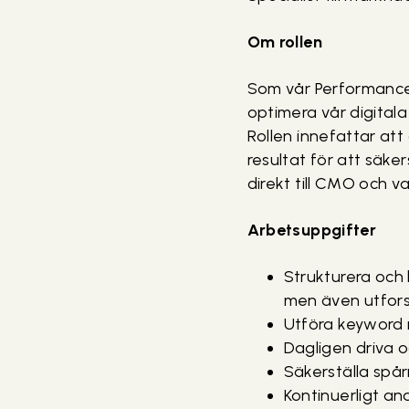
Om rollen
Som vår Performance 
optimera vår digital
Rollen innefattar at
resultat för att säke
direkt till CMO och 
Arbetsuppgifter
Strukturera och
men även utforsk
Utföra keyword 
Dagligen driva 
Säkerställa spår
Kontinuerligt a