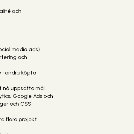
lité och
ocial media ads)
rtering och
e i andra köpta
t nå uppsatta mål.
tics, Google Ads och
ager och CSS
a flera projekt