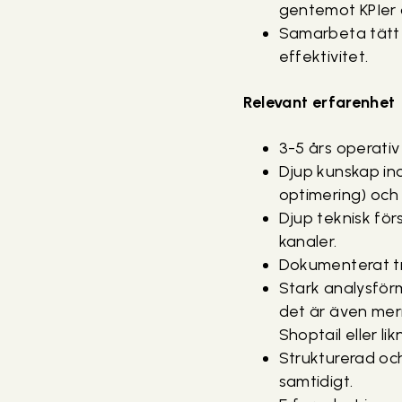
gentemot KPIer 
Samarbeta tätt 
effektivitet.
Relevant erfarenhet
3-5 års operativ
Djup kunskap in
optimering) och 
Djup teknisk för
kanaler.
Dokumenterat tr
Stark analysför
det är även me
Shoptail eller li
Strukturerad oc
samtidigt.