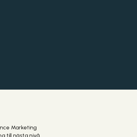
mance Marketing
 till nästa nivå.