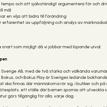
 tempo och att självständigt argumentera för och dri
ill mål
ar en vilja att bidra till förändring
r erfarenhet av uppföljning och analys av marknadsak
 snart som möjligt då vi jobbar med löpande urval.
pen
 Sverige AB, med de två starka och välkända varumä
okus, och Bokus Play är Sveriges ledande bokhandels
at ska finnas där människorna rör sig, i butiker och på nä
 mötesplats, ett ställe där barnen sporras att utveckla
atur görs tillgänglig för alla, varje dag.