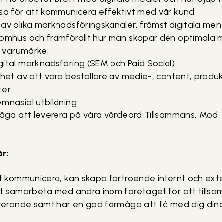
ssa för att kommunicera effektivt med vår kund
 av olika marknadsföringskanaler, främst digitala me
tomhus och framförallt hur man skapar den optimala 
ch varumärke.
gital marknadsföring (SEM och Paid Social)
nhet av att vara beställare av medie-, content, produ
ter
ymnasial utbildning
måga att leverera på våra värdeord Tillsammans, Mod,
är:
tt kommunicera, kan skapa förtroende internt och ext
att samarbeta med andra inom företaget för att tills
irerande samt har en god förmåga att få med dig dina
r