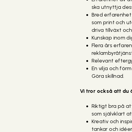
ska utnyttja de
Bred erfarenhet
som print och u
driva tillväxt o
Kunskap inom di
Flera års erfare
reklambyråtjäns
Relevant efterg
En vilja och för
Göra skillnad.
Vi tror också att du 
Riktigt bra på a
som självklart 
Kreativ och insp
tankar och idée