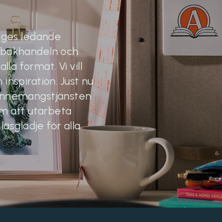
riges ledande
ibokhandeln och
la format. Vi vill
inspiration. Just nu
bonnemangstjänsten
om att utarbeta
äsglädje för alla