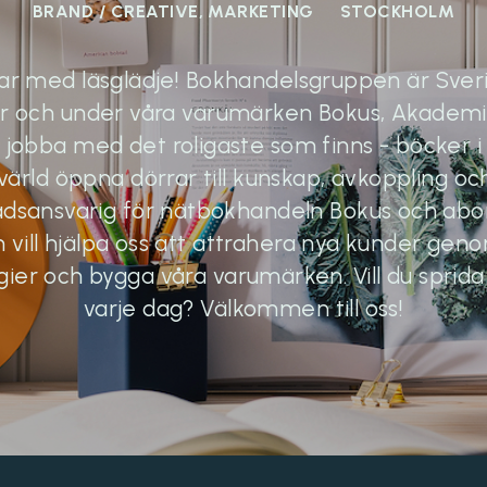
BRAND / CREATIVE, MARKETING
STOCKHOLM
gar med läsglädje! Bokhandelsgruppen är Sve
r och under våra varumärken Bokus, Akadem
 jobba med det roligaste som finns - böcker i al
ld öppna dörrar till kunskap, avkoppling och 
adsansvarig för nätbokhandeln Bokus och a
 vill hjälpa oss att attrahera nya kunder gen
er och bygga våra varumärken. Vill du sprida l
varje dag? Välkommen till oss!