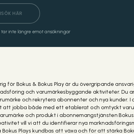
NSÖK HÄR
och tar inte längre emot ansökningar
g för Bokus & Bokus Play är du övergripande ansvari
dsföring och varumärkesbyggande aktiviteter. Du ar
umärke och rekrytera abonnenter och nya kunder. I
het att jobba både med ett etablerat och omtyckt va
t varumärke och produkt i abonnemangstjänsten Bokus 
vitet vill vi att du identifierar nya marknadsförings
få Bokus Plays kundbas att växa och för att stärka Bok