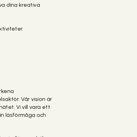
va dina kreativa
tiviteter.
rkena
aktör. Vår vision är
tet. Vi vill vara ett
 sin läsförmåga och