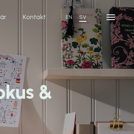
iär
Kontakt
EN
SV
okus &