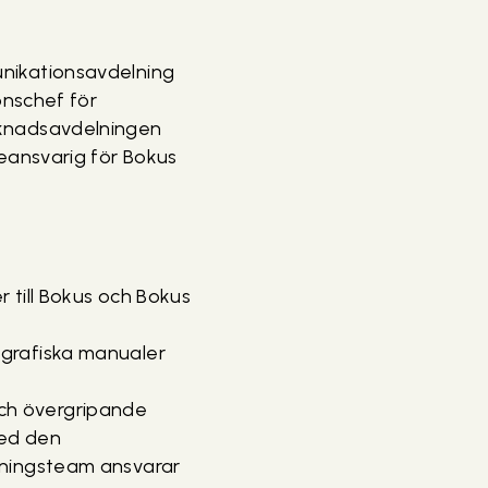
nikationsavdelning
onschef för
knadsavdelningen
eansvarig för Bokus
 till Bokus och Bokus
 grafiska manualer
ch övergripande
med den
jningsteam ansvarar