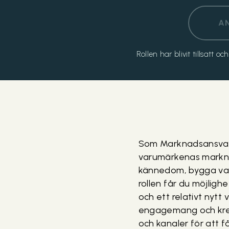
A
Rollen har blivit tillsatt 
Som Marknadsansvari
varumärkenas markna
kännedom, bygga var
rollen får du möjlig
och ett relativt nyt
engagemang och kreati
och kanaler för att 