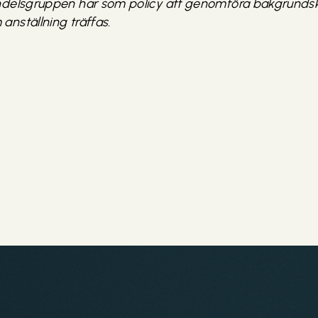
delsgruppen har som policy att genomföra bakgrundskont
nställning träffas.