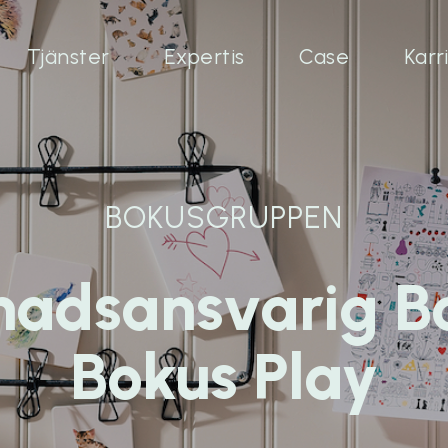
Tjänster
Expertis
Case
Karr
BOKUSGRUPPEN
adsansvarig B
Bokus Play