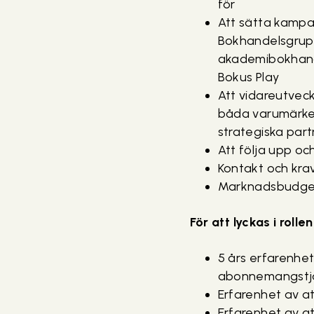
för
Att sätta kampan
Bokhandelsgrupp
akademibokhande
Bokus Play
Att vidareutveck
båda varumärken
strategiska par
Att följa upp oc
Kontakt och kra
Marknadsbudge
För att lyckas i rollen
5 års erfarenhe
abonnemangstjän
Erfarenhet av 
Erfarenhet av at