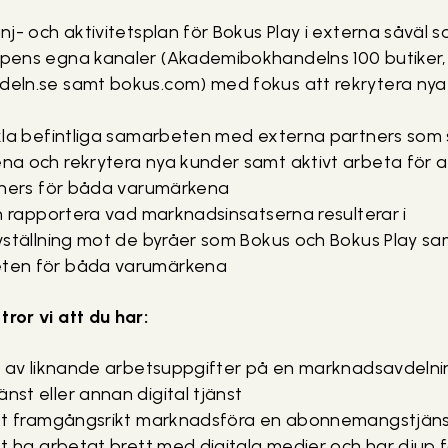
j- och aktivitetsplan för Bokus Play i externa såväl s
ens egna kanaler (Akademibokhandelns 100 butiker,
ln.se samt bokus.com) med fokus att rekrytera nya 
la befintliga samarbeten med externa partners som syf
a och rekrytera nya kunder samt aktivt arbeta för at
tners för båda varumärkena
h rapportera vad marknadsinsatserna resulterar i
vställning mot de byråer som Bokus och Bokus Play 
ten för båda varumärkena
 tror vi att du har:
t av liknande arbetsuppgifter på en marknadsavdelni
st eller annan digital tjänst
att framgångsrikt marknadsföra en abonnemangstjän
t ha arbetat brett med digitala medier och har djup f