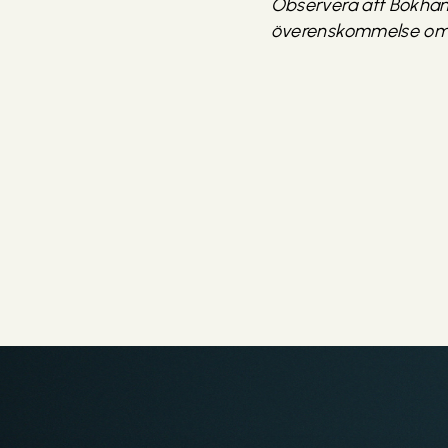
Observera att Bokhan
överenskommelse om a