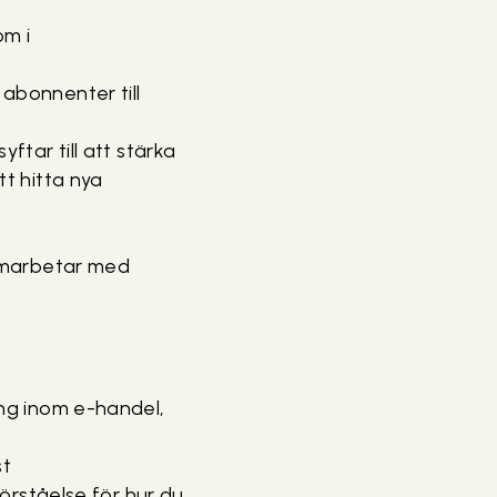
om i
abonnenter till
tar till att stärka
t hitta nya
samarbetar med
ng inom e-handel,
st
örståelse för hur du