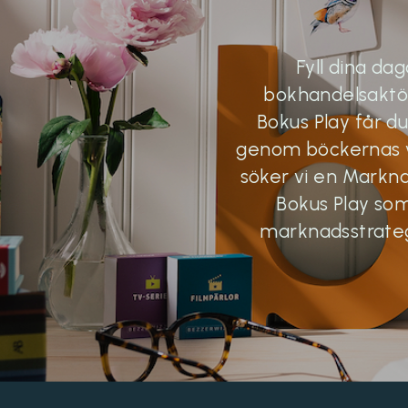
Fyll dina da
bokhandelsaktö
Bokus Play får du
genom böckernas vär
söker vi en Markn
Bokus Play som
marknadsstrategi