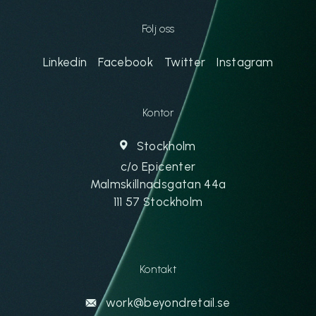
Följ oss
Linkedin
Facebook
Twitter
Instagram
Kontor
Stockholm
c/o Epicenter
Malmskillnadsgatan 44a
111 57 Stockholm
Kontakt
work@beyondretail.se