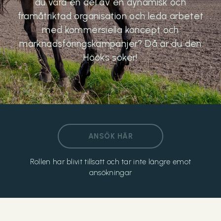
du vara en del av en dynamisk och
framåtriktad organisation och leda arbetet
med kommersiella koncept och
marknadsföringskampanjer? Då är du den
Hööks söker!
ANSÖK HÄR
Rollen har blivit tillsatt och tar inte längre emot
ansökningar