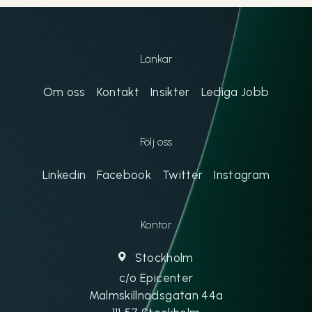
Länkar
Om oss
Kontakt
Insikter
Lediga Jobb
Följ oss
Linkedin
Facebook
Twitter
Instagram
Kontor
Stockholm
c/o Epicenter
Malmskillnadsgatan 44a