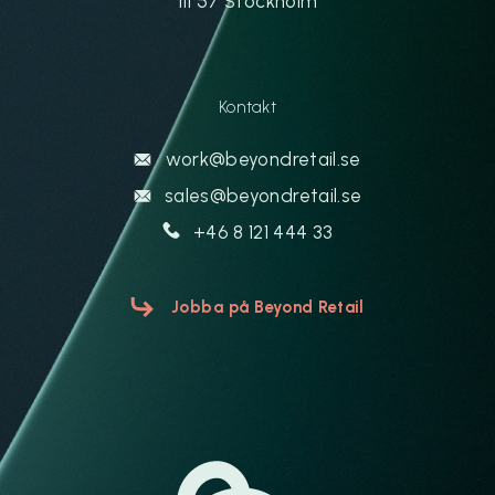
111 57 Stockholm
Kontakt
work@beyondretail.se
sales@beyondretail.se
+46 8 121 444 33
Jobba på Beyond Retail