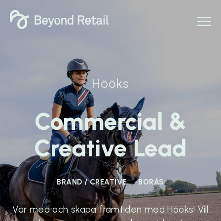
Hööks
Commercial &
Creative Lead
BRAND / CREATIVE
BORÅS
Var med och skapa framtiden med Hööks! Vill