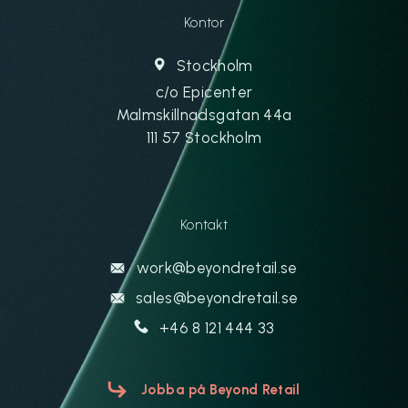
Kontor
Stockholm
c/o Epicenter
Malmskillnadsgatan 44a
111 57 Stockholm
Kontakt
work@beyondretail.se
sales@beyondretail.se
+46 8 121 444 33
Jobba på Beyond Retail