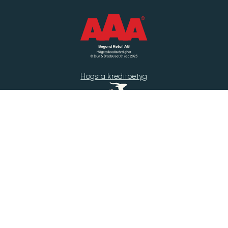
Högsta kreditbetyg
Di Gasell
Årets Byrå 2025