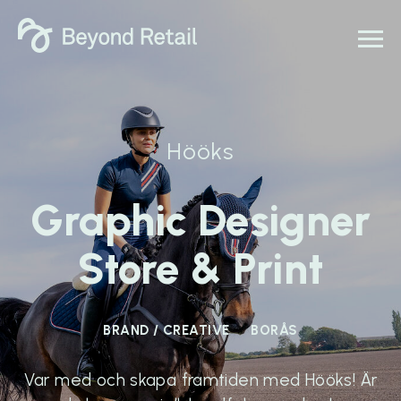
Hööks
Graphic Designer
Store & Print
BRAND / CREATIVE
BORÅS
Var med och skapa framtiden med Hööks! Är