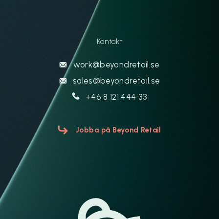
Kontakt
work@beyondretail.se
sales@beyondretail.se
+46 8 121 444 33
Jobba på Beyond Retail