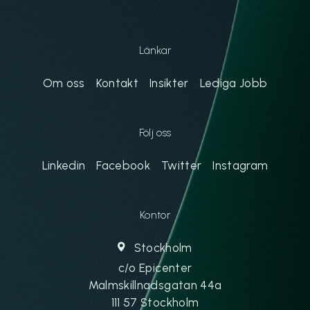
Länkar
Om oss
Kontakt
Insikter
Lediga Jobb
Följ oss
Linkedin
Facebook
Twitter
Instagram
Kontor
Stockholm
c/o Epicenter
Malmskillnadsgatan 44a
111 57 Stockholm