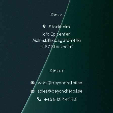
Kontor
Stockholm
c/o Epicenter
Malmskillnadsgatan 44a
111 57 Stockholm
Kontakt
work@beyondretail.se
sales@beyondretail.se
+46 8 121 444 33