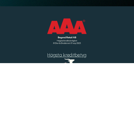
Högsta kreditbetyg
Di Gasell