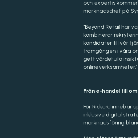
och expertis kommer 
marknadschef på Syno
"Beyond Retail har va
kombinerar rekryterin
kandidater till vår t
framgången i våra on
gett värdefulla insik
onlineverksamheter."
Från e-handel till o
För Rickard innebar 
inklusive digital stra
marknadsföring blan