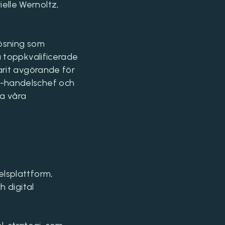
elle Wernoltz,
lösning som
a toppkvalificerade
arit avgörande för
e-handelschef och
ra våra
elsplattform,
h digital