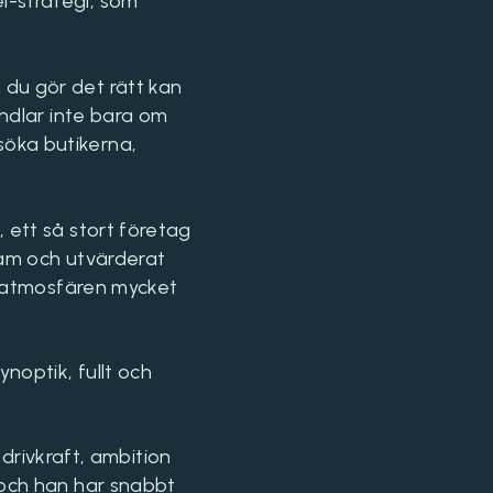
l-strategi, som
 du gör det rätt kan
andlar inte bara om
söka butikerna,
 ett så stort företag
team och utvärderat
är atmosfären mycket
noptik, fullt och
 drivkraft, ambition
 och han har snabbt