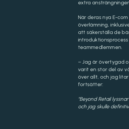
extra ansträngningen f
När deras nya E-com 
överlämning, inklusiv
att säkerställa de b
introduktionsprocess
teammedlemmen.
– Jag är övertygad o
varit en stor del av v
över allt, och jag li
fortsätter:
"Beyond Retail lyssnar
och jag skulle definit