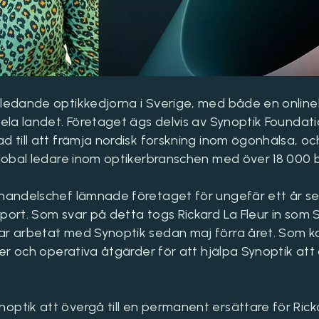
 ledande optikkedjorna i Sverige, med både en online
hela landet. Företaget ägs delvis av Synoptik Foundatio
d till att främja nordisk forskning inom ögonhälsa, oc
global ledare inom optikerbranschen med över 18 000 b
-handelschef lämnade företaget för ungefär ett år sed
pport. Som svar på detta togs Rickard La Fleur in so
ar arbetat med Synoptik sedan maj förra året. Som ko
gier och operativa åtgärder för att hjälpa Synoptik att
optik att övergå till en permanent ersättare för Ric