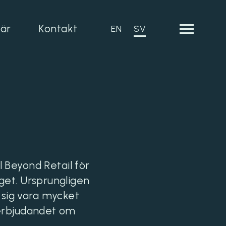
iär
Kontakt
EN
SV
l Beyond Retail för
get. Ursprungligen
 sig vara mycket
 erbjudandet om