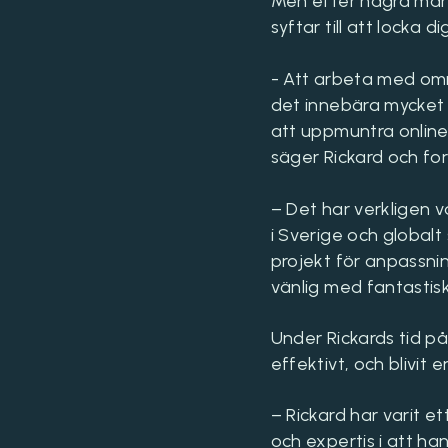
Men efter några måna
syftar till att locka 
- Att arbeta med omn
det innebära mycket e
att uppmuntra online
säger Rickard och for
– Det har verkligen v
i Sverige och globalt
projekt för anpassnin
vänlig med fantastis
Under Rickards tid på
effektivt, och blivit 
– Rickard har varit et
och expertis i att h