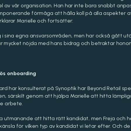
el av vår organisation. Han har inte bara snabbt anpassat 
imponerande förmåga att hålla koll på alla aspekter a
rklarar Marielle och fortsätter:
g i sina egna ansvarsområden, men har också gått utö
 är mycket nöjda med hans bidrag och betraktar hono
lös onboarding
ard har konsulterat på Synoptik har Beyond Retail spe
en, särskilt genom att hjälpa Marielle att hitta lämpli
e arbete.
ka utmanande att hitta rätt kandidat, men Freja och 
känsla för vilken typ av kandidat vi letar efter. Och d