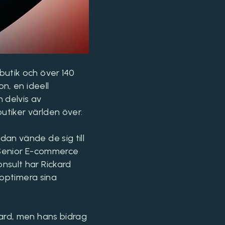
butik och över 140
n, en ideell
h delvis av
utiker världen över.
an vände de sig till
m Senior E-commerce
nsult har Rickard
 optimera sina
kard, men hans bidrag