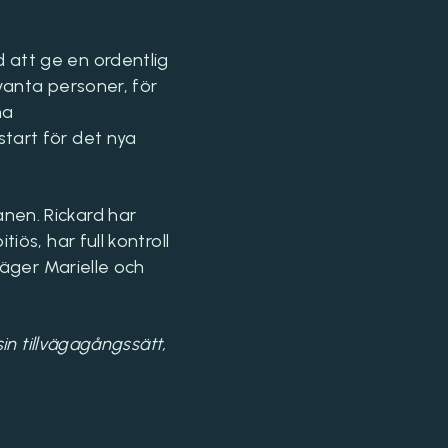
 att ge en ordentlig
vanta personer, för
na
tart för det nya
nen. Rickard har
iös, har full kontroll
säger Marielle och
sin tillvägagångssätt,