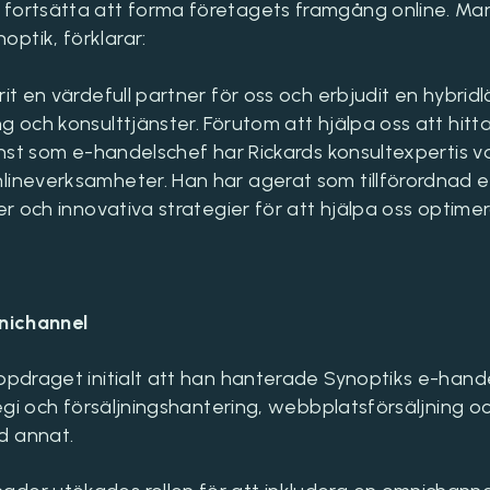
fortsätta att forma företagets framgång online. Mari
ptik, förklarar:
rit en värdefull partner för oss och erbjudit en hybrid
g och konsulttjänster. Förutom att hjälpa oss att hitt
jänst som e-handelschef har Rickards konsultexpertis v
lineverksamheter. Han har agerat som tillförordnad 
ter och innovativa strategier för att hjälpa oss optime
mnichannel
uppdraget initialt att han hanterade Synoptiks e-hand
tegi och försäljningshantering, webbplatsförsäljning oc
d annat.