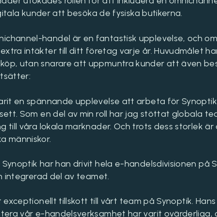
der utökades rollen för att inkludera en omnichanne
digitala kunder att besöka de fysiska butikerna.
ichannel-handel är en fantastisk upplevelse, och om
xtra intäkter till ditt företag varje år. Huvudmålet h
köp, utan snarare att uppmuntra kunder att även be
tsätter:
arit en spännande upplevelse att arbeta för Synoptik,
 sett. Som en del av min roll har jag stöttat globala 
g till våra lokala marknader. Och trots dess storlek 
ka människor.
 Synoptik har han drivit hela e-handelsdivisionen på Sy
en integrerad del av teamet.
t exceptionellt tillskott till vårt team på Synoptik. Hans
antera vår e-handelsverksamhet har varit ovärderliga,