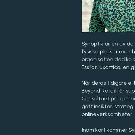
Synoptik är en av de
fysiska platser över 
organisation dedikera
EssilorLuxottica, en 
När deras tidigare e
Beyond Retail för su
Consultant på, och h
gett insikter, strate
onlineverksamheter.
Inom kort kommer Syn