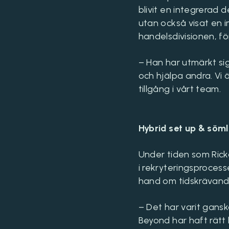
blivit en integrerad d
utan också visat en 
handelsdivisionen, fö
– Han har utmärkt si
och hjälpa andra. Vi
tillgång i vårt team.
Hybrid set up & söm
Under tiden som Rick
i rekryteringsprocess
hand om tidskrävand
– Det har varit gans
Beyond har haft rätt 